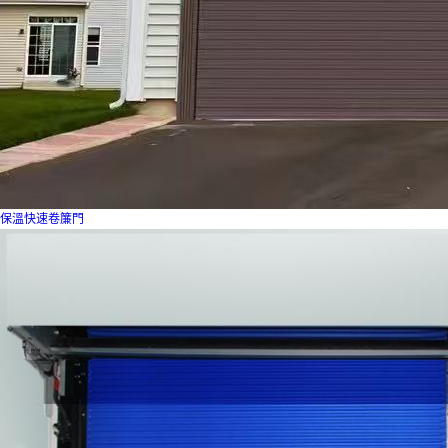
保溫快速卷簾門