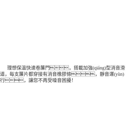
理想保溫快速卷簾門，搭載加強(qiáng)型消音滑
道，每支簾片都穿接有消音橡膠條，靜音運(yùn)
行，讓您不再受噪音困擾！