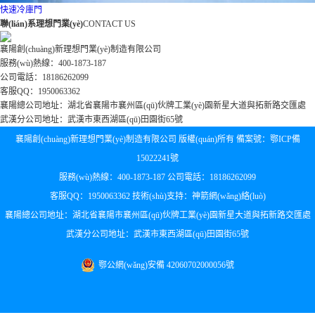
快速冷庫門
聯(lián)系理想門業(yè)
CONTACT US
襄陽創(chuàng)新理想門業(yè)制造有限公司
服務(wù)熱線：400-1873-187
公司電話：18186262099
客服QQ：1950063362
襄陽總公司地址：湖北省襄陽市襄州區(qū)伙牌工業(yè)園新星大道與拓新路交匯處
武漢分公司地址：武漢市東西湖區(qū)田園街65號
襄陽創(chuàng)新理想門業(yè)制造有限公司 版權(quán)所有 備案號：
鄂ICP備
15022241號
服務(wù)熱線：400-1873-187 公司電話：18186262099
客服QQ：1950063362 技術(shù)支持：神箭網(wǎng)絡(luò)
襄陽總公司地址：湖北省襄陽市襄州區(qū)伙牌工業(yè)園新星大道與拓新路交匯處
武漢分公司地址：武漢市東西湖區(qū)田園街65號
鄂公網(wǎng)安備 42060702000056號