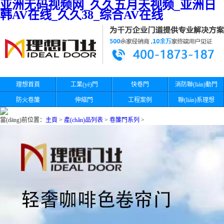
亚洲无码视频网_久久五月天视频_亚洲日
韩AV在线_久久38_综合AV在线
理想首頁
工業(yè)門
快卷門
消防聯(lián)動門
防火卷簾
伸縮門
工程案例
聯(lián)系理想
當(dāng)前位置：
主頁
>
產(chǎn)品列表
>
卷簾門系列
>